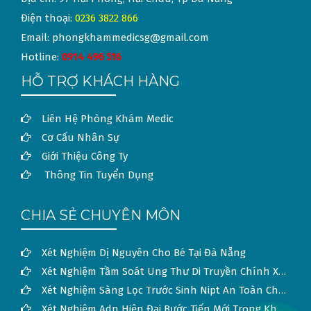
Điện thoại:
0236 3822 866
Email: phongkhammedicsg@gmail.com
Hotline:
0914 496 516
HỖ TRỢ KHÁCH HÀNG
Liên Hệ Phòng Khám Medic
Cơ Cấu Nhân Sự
Giới Thiệu Công Ty
Thông Tin Tuyển Dụng
CHIA SẺ CHUYÊN MÔN
Xét Nghiệm Dị Nguyên Cho Bé Tại Đà Nẵng
Xét Nghiệm Tầm Soát Ung Thư Di Truyền Chính Xác Tại Đà Nẵng
Xét Nghiệm Sàng Lọc Trước Sinh Nipt An Toàn Cho Thai Nhi
Xét Nghiệm Adn Hiện Đại Bước Tiến Mới Trong Khoa Học Và Đời Sống