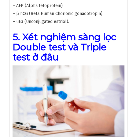
– AFP (Alpha fetoprotein)
– β hCG (Beta Human Chorionic gonadotropin)
– uE3 (Unconjugated estriol).
5. Xét nghiệm sàng lọc
Double test và Triple
test ở đâu