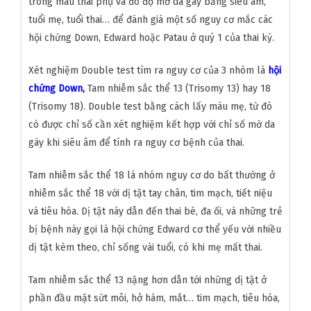
trong máu thai phụ và đo độ mờ da gáy bằng siêu âm,
tuổi mẹ, tuổi thai… để đánh giá một số nguy cơ mắc các
hội chứng Down, Edward hoặc Patau ở quý 1 của thai kỳ.
Xét nghiệm Double test tìm ra nguy cơ của 3 nhóm là
hội
chứng Down
,
Tam nhiễm sắc thể 13 (Trisomy 13) hay 18
(Trisomy 18). Double test bằng cách lấy máu mẹ, từ đó
có được chỉ số cần xét nghiệm kết hợp với chỉ số mờ da
gáy khi siêu âm để tính ra nguy cơ bệnh của thai.
Tam nhiễm sắc thể 18 là nhóm nguy cơ do bất thường ở
nhiễm sắc thể 18 với dị tật tay chân, tim mạch, tiết niệu
và tiêu hóa. Dị tật này dẫn đến thai bé, đa ối, và những trẻ
bị bệnh này gọi là hội chứng Edward cơ thể yếu với nhiều
dị tật kèm theo, chỉ sống vài tuổi, có khi mẹ mất thai.
Tam nhiễm sắc thể 13 nặng hơn dẫn tới những dị tật ở
phần đầu mặt sứt môi, hở hàm, mắt… tim mạch, tiêu hóa,