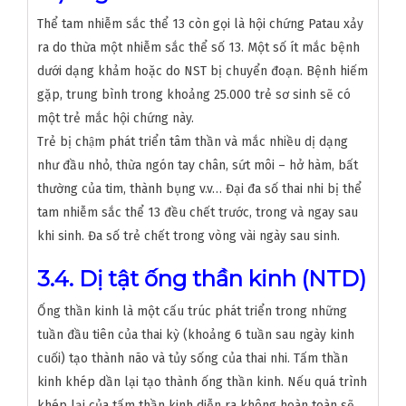
Thể tam nhiễm sắc thể 13 còn gọi là hội chứng Patau xảy
ra do thừa một nhiễm sắc thể số 13. Một số ít mắc bệnh
dưới dạng khảm hoặc do NST bị chuyển đoạn. Bệnh hiếm
gặp, trung bình trong khoảng 25.000 trẻ sơ sinh sẽ có
một trẻ mắc hội chứng này.
Trẻ bị chậm phát triển tâm thần và mắc nhiều dị dạng
như đầu nhỏ, thừa ngón tay chân, sứt môi – hở hàm, bất
thường của tim, thành bụng v.v… Đại đa số thai nhi bị thể
tam nhiễm sắc thể 13 đều chết trước, trong và ngay sau
khi sinh. Đa số trẻ chết trong vòng vài ngày sau sinh.
3.4. Dị tật ống thần kinh (NTD)
Ống thần kinh là một cấu trúc phát triển trong những
tuần đầu tiên của thai kỳ (khoảng 6 tuần sau ngày kinh
cuối) tạo thành não và tủy sống của thai nhi. Tấm thần
kinh khép dần lại tạo thành ống thần kinh. Nếu quá trình
khép lại của tấm thần kinh diễn ra không hoàn toàn sẽ