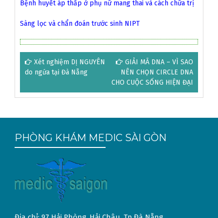
Bệnh huyết áp thấp ở phụ nữ mang thai và cách chữa trị
Sàng lọc và chẩn đoán trước sinh NIPT
Điều
Xét nghiệm DỊ NGUYÊN
GIẢI MÃ DNA – VÌ SAO
do ngứa tại Đà Nẵng
NÊN CHỌN CIRCLE DNA
hướng
CHO CUỘC SỐNG HIỆN ĐẠI
bài
viết
PHÒNG KHÁM MEDIC SÀI GÒN
Địa chỉ: 97 Hải Phòng, Hải Châu, Tp Đà Nẵng