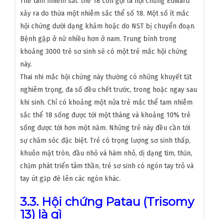
Thể tam nhiễm sắc thể 18 còn gọi là hội chứng Edward
xảy ra do thừa một nhiễm sắc thể số 18. Một số ít mắc
hội chứng dưới dạng khảm hoặc do NST bị chuyển đoạn.
Bệnh gặp ở nữ nhiều hơn ở nam. Trung bình trong
khoảng 3000 trẻ sơ sinh sẽ có một trẻ mắc hội chứng
này.
Thai nhi mắc hội chứng này thường có những khuyết tật
nghiêm trọng, đa số đều chết trước, trong hoặc ngay sau
khi sinh. Chỉ có khoảng một nửa trẻ mắc thể tam nhiễm
sắc thể 18 sống được tới một tháng và khoảng 10% trẻ
sống được tới hơn một năm. Những trẻ này đều cần tới
sự chăm sóc đặc biệt. Trẻ có trọng lượng sơ sinh thấp,
khuôn mặt tròn, đầu nhỏ và hàm nhỏ, dị dạng tim, thận,
chậm phát triển tâm thần, trẻ sơ sinh có ngón tay trỏ và
tay út gập đè lên các ngón khác.
3.3. Hội chứng Patau (Trisomy
13) là gì