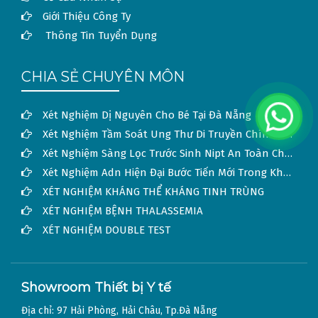
Giới Thiệu Công Ty
Thông Tin Tuyển Dụng
CHIA SẺ CHUYÊN MÔN
Xét Nghiệm Dị Nguyên Cho Bé Tại Đà Nẵng
Xét Nghiệm Tầm Soát Ung Thư Di Truyền Chính Xác Tại Đà Nẵng
Xét Nghiệm Sàng Lọc Trước Sinh Nipt An Toàn Cho Thai Nhi
Xét Nghiệm Adn Hiện Đại Bước Tiến Mới Trong Khoa Học Và Đời Sống
XÉT NGHIỆM KHÁNG THỂ KHÁNG TINH TRÙNG
XÉT NGHIỆM BỆNH THALASSEMIA
XÉT NGHIỆM DOUBLE TEST
Showroom Thiết bị Y tế
Địa chỉ: 97 Hải Phòng, Hải Châu, Tp.Đà Nẵng