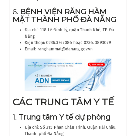
6.
BỆNH VIỆN RĂNG HÀM
MẶT THÀNH PHỐ ĐÀ NẴNG
Địa chỉ: 118 Lê Đình Lý, quận Thanh Khê, TP. Đà
Nẵng
Điện thoại: 0236.3747086 hoặc 0236. 3893079
Email: ranghammat@danang.gov.vn
CÁC TRUNG TÂM Y TẾ
1.
Trung tâm Y tế dự phòng
Ðịa chỉ: Số 315 Phan Châu Trinh, Quận Hải Châu,
Thành phố Đà Nẵng