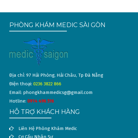
viết
PHÒNG KHÁM MEDIC SÀI GÒN
Địa chỉ: 97 Hải Phòng, Hải Châu, Tp Đà Nẵng
Điện thoại:
0236 3822 866
Email: phongkhammedicsg@gmail.com
Hotline:
0914 496 516
HỖ TRỢ KHÁCH HÀNG
Liên Hệ Phòng Khám Medic
Cơ Cấu Nhân Sự