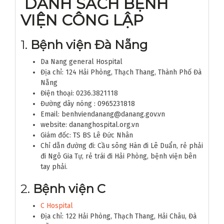
DANH SÁCH BỆNH
VIỆN CÔNG LẬP
1.
Bệnh viện Đà Nẵng
Da Nang general Hospital
Địa chỉ: 124 Hải Phòng, Thạch Thang, Thành Phố Đà
Nẵng
Điện thoại: 0236.3821118
Đường dây nóng : 0965231818
Email: benhviendanang@danang.gov.vn
website: dananghospital.org.vn
Giám đốc: TS BS Lê Đức Nhân
Chỉ dẫn đường đi: Cầu sông Hàn đi Lê Duẩn, rẻ phải
đi Ngô Gia Tự, rẻ trái đi Hải Phòng, bệnh viện bên
tay phải.
2.
Bệnh viện C
C Hospital
Địa chỉ: 122 Hải Phòng, Thạch Thang, Hải Châu, Đà