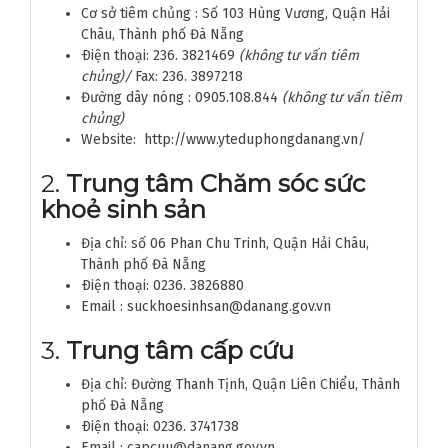
Cơ sở tiêm chủng : Số 103 Hùng Vương, Quận Hải
Châu, Thành phố Đà Nẵng
Ðiện thoại: 236. 3821469
(không tư vấn tiêm
chủng)/
Fax: 236. 3897218
Đường dây nóng : 0905.108.844
(không tư vấn tiêm
chủng)
Website: http://www.yteduphongdanang.vn/
2.
Trung tâm Chăm sóc sức
khoẻ sinh sản
Địa chỉ: số 06 Phan Chu Trinh, Quận Hải Châu,
Thành phố Đà Nẵng
Ðiện thoại: 0236. 3826880
Email : suckhoesinhsan@danang.gov.vn
3.
Trung tâm cấp cứu
Địa chỉ: Đường Thanh Tịnh, Quận Liên Chiểu, Thành
phố Đà Nẵng
Ðiện thoại: 0236. 3741738
Email : capcuu@danang.gov.vn