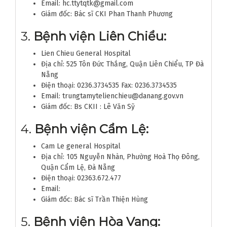
Email: hc.ttytqtk@gmail.com
Giám đốc: Bác sĩ CKI Phan Thanh Phương
3.
Bệnh viện Liên Chiểu:
Lien Chieu General Hospital
Địa chỉ: 525 Tôn Đức Thắng, Quận Liên Chiểu, TP Đà
Nẵng
Điện thoại: 0236.3734535 Fax: 0236.3734535
Email: trungtamytelienchieu@danang.gov.vn
Giám đốc: Bs CKII : Lê Văn Sỹ
4.
Bệnh viện Cẩm Lệ:
Cam Le general Hospital
Địa chỉ: 105 Nguyễn Nhàn, Phường Hoà Thọ Đông,
Quận Cẩm Lệ, Đà Nẵng
Điện thoại: 02363.672.477
Email:
Giám đốc: Bác sĩ Trần Thiện Hùng
5.
Bệnh viện Hòa Vang: