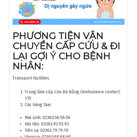
PHƯƠNG TIỆN VẬN
CHUYỂN CẤP CỨU & ĐI
LẠI GỢI Ý CHO BỆNH
NHÂN:
Transport facilities
Trung tâm cấp cứu Đà Nẵng (Ambulance center):
115
Các hãng Taxi:
Mai Linh: 02363.56.56.56
Hải Vân: 02363.93.93.93
Tiên sa: 02363.79.79.79
Vinasun: 02363.68.68.68