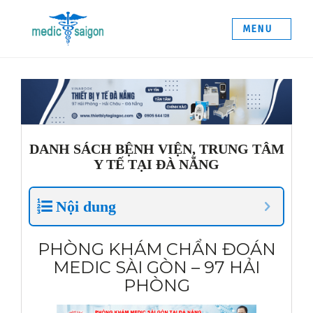
Skip
to
MENU
content
GIỚI THIỆU
BẢNG GIÁ NIPT
DÀNH CHO BỐ
DÀNH CHO MẸ
DÀNH CHO BÁC SỸ
TIN TỨC
DANH SÁCH BỆNH VIỆN, TRUNG TÂM
AND huyết thống
Y TẾ TẠI ĐÀ NẴNG
Trước sinh NIPT
HLA – Gép tạng
Nội dung
Ung thư di truyền
Gene gây bệnh
PHÒNG KHÁM CHẨN ĐOÁN
LIÊN HỆ
MEDIC SÀI GÒN – 97 HẢI
PHÒNG