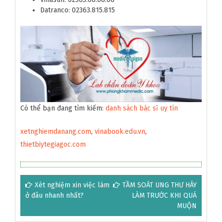
Datranco: 02363.815.815
Có thể bạn đang tìm kiếm:
danh sách bác sĩ uy tín
xetnghiemdanang.com
,
vinabook.edu.vn
,
thietbiytegiagoc.com
Điều
Xét nghiệm xin việc làm
TẦM SOÁT UNG THƯ HÃY
ở đâu nhanh nhất?
LÀM TRƯỚC KHI QUÁ
hướng
MUỘN
bài