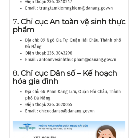
Ðiện thoại: 236. 3810247
Email : trungtamkiemnghiem@danang.gov.vn
7
. Chi cục An toàn vệ sinh thực
phẩm
Địa chỉ: 89 Ngô Gia Tự, Quận Hải Châu, Thành phố
Đà Nẵng
Ðiện thoại: 236. 3843298
Email : antoanvesinhthucpham@danang.gov.vn
8
. Chi cục Dân số – Kế hoạch
hóa gia đình
Địa chỉ: 66 Phan Đăng Lưu, Quận Hải Châu, Thành
phố Đà Nẵng
Ðiện thoại: 236. 3620055
Email : chicucdanso@danang.gov.vn