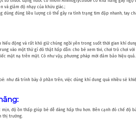
 một số thuốc dạng nước có nhóm Aminoglycoside có khả năng gây ngộ đ
n và giảm độ nhạy của khứu giác.;
g dùng đúng liều lượng có thể gây ra tình trạng tim đập nhanh, tay ch
h hiếu động và rất khó giữ chúng ngồi yên trong suốt thời gian khí dung
trung vào một thứ gì đó thật hấp dẫn: cho bé xem tivi, chơi trò chơi vớ
chiếc mặt nạ trên mặt. Có như vậy, phương pháp mới đảm bảo hiệu quả.
 bé: như đã trình bày ở phần trên, việc dùng khí dung quá nhiều sẽ kh
hãng:
c mịn, độ ồn thấp giúp bé dễ dàng hấp thu hơn. Bên cạnh đó chế độ b
 thị trường.