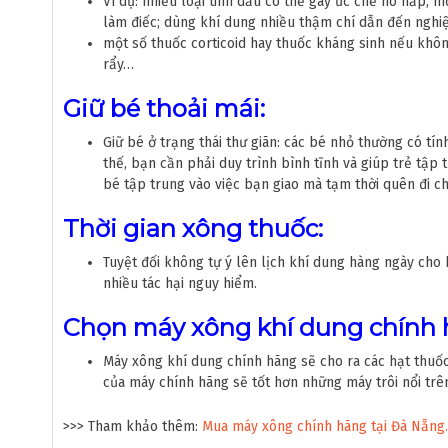
Ví dụ: nhiều loại tinh dầu có thể gây ức chế hô hấp,
làm điếc; dùng khí dung nhiều thậm chí dẫn đến nghiệ
một số thuốc corticoid hay thuốc kháng sinh nếu khôn
rẩy…
Giữ bé thoải mái:
Giữ bé ở trạng thái thư giãn: các bé nhỏ thường có tín
thế, bạn cần phải duy trình bình tĩnh và giúp trẻ tập 
bé tập trung vào việc bạn giao mà tạm thời quên đi 
Thời gian xông thuốc:
Tuyệt đối không tự ý lên lịch khí dung hàng ngày cho
nhiều tác hại nguy hiểm.
Chọn máy xông khí dung chính 
Máy xông khí dung chính hãng sẽ cho ra các hạt thuố
của máy chính hãng sẽ tốt hơn những máy trôi nổi trên
>>> Tham khảo thêm:
Mua máy xông chính hãng tại Đà Nẵng.