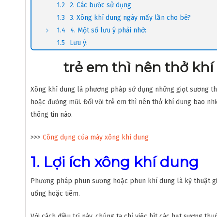
2. Các bước sử dụng
3. Xông khí dung ngày mấy lần cho bé?
4. Một số lưu ý phải nhớ:
Lưu ý:
trẻ em thì nên thở kh
Xông khí dung là phương pháp sử dụng những giọt sương th
hoặc đường mũi. Đối với trẻ em thì nên thở khí dung bao nhi
thông tin nào.
>>>
Công dụng của máy xông khí dung
1. Lợi ích xông khí dung
Phương pháp phun sương hoặc phun khí dung là kỹ thuật giú
uống hoặc tiêm.
Với cách điều trị này, chúng ta chỉ việc hít các hạt sương t