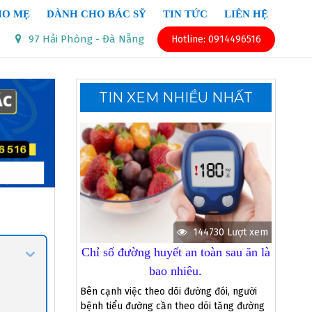
HO MẸ
DÀNH CHO BÁC SỸ
TIN TỨC
LIÊN HỆ
97 Hải Phòng - Đà Nẵng
Hotline: 0914496516
TIN XEM NHIỀU NHẤT
144730 Lượt xem
Chỉ số đường huyết an toàn sau ăn là
bao nhiêu.
Bên cạnh việc theo dõi đường đói, người
bệnh tiểu đường cần theo dõi tăng đường