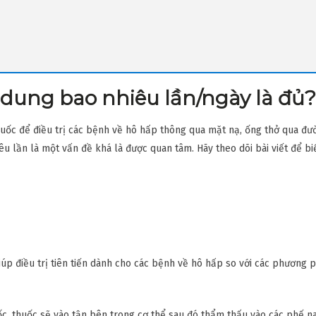
í dung bao nhiêu lần/ngày là đủ?
uốc để điều trị các bệnh về hô hấp thông qua mặt nạ, ống thở qua đ
êu lần là một vấn đề khá là được quan tâm. Hãy theo dõi bài viết để b
p điều trị tiên tiến dành cho các bệnh về hô hấp so với các phương 
huốc, thuốc sẽ vào tận bên trong cơ thể sau đó thẩm thấu vào các phế n