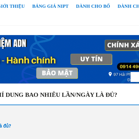
IỚI THIỆU
BẢNG GIÁ NIPT
DÀNH CHO BỐ
DÀNH C
HÍ DUNG BAO NHIÊU LẦN/NGÀY LÀ ĐỦ?
là đủ?