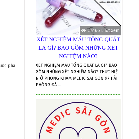
54166 Lượt xem
XÉT NGHIỆM MÁU TỔNG QUÁT
LÀ GÌ? BAO GỒM NHỮNG XÉT
NGHIỆM NÀO?
XÉT NGHIỆM MÁU TỔNG QUÁT LÀ GÌ? BAO
huốc pha
GỒM NHỮNG XÉT NGHIỆM NÀO? THỰC HIỆ
N Ở PHÒNG KHÁM MEDIC SÀI GÒN 97 HẢI
PHÒNG ĐÀ ...