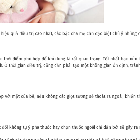
iệu quả điều trị cao nhất, các bậc cha mẹ cần đặc biệt chú ý những 
chọn thời điểm phù hợp để khí dung là rất quan trọng. Tốt nhất bạn nên
. Ở thời gian điều trị, cũng cần phải tạo một không gian ổn định, trán
p với mặt của bé, nếu không các giọt sương sẽ thoát ra ngoài, khiến 
 đối không tự ý pha thuốc hay chọn thuốc ngoài chỉ dẫn bởi sẽ gây ra 