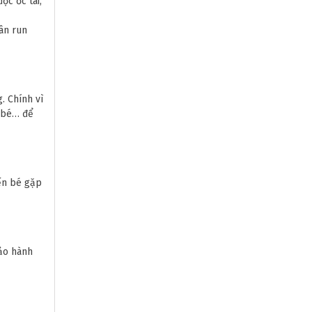
ộc ốc tai,
ân run
. Chính vì
i bé… để
iến bé gặp
ảo hành