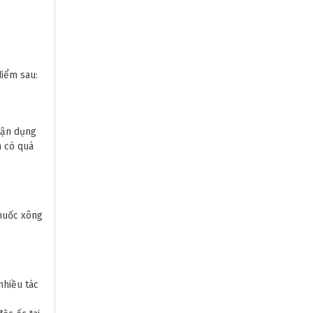
điểm sau:
 tận dụng
h có quá
thuốc xông
nhiều tác