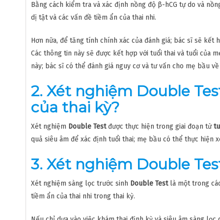
Bằng cách kiểm tra và xác định nồng độ β-hCG tự do và nồng
dị tật và các vấn đề tiềm ẩn của thai nhi.
Hơn nữa, để tăng tính chính xác của đánh giá; bác sĩ sẽ kết 
Các thông tin này sẽ được kết hợp với tuổi thai và tuổi của 
này; bác sĩ có thể đánh giá nguy cơ và tư vấn cho mẹ bầu về
2. Xét nghiệm Double Tes
của thai kỳ?
Xét nghiệm
Double Test
được thực hiện trong giai đoạn từ
t
quả siêu âm để xác định tuổi thai; mẹ bầu có thể thực hiện 
3. Xét nghiệm Double Tes
Xét nghiệm sàng lọc trước sinh
Double Test
là một trong cá
tiềm ẩn của thai nhi trong thai kỳ.
Nếu chỉ dựa vào việc khám thai định kỳ và siêu âm sàng lọc d