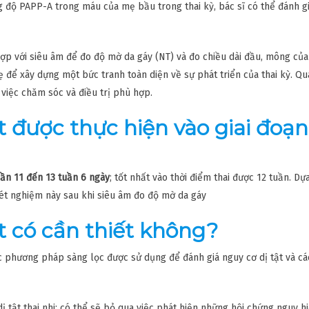
 độ PAPP-A trong máu của mẹ bầu trong thai kỳ, bác sĩ có thể đánh g
hợp với siêu âm để đo độ mờ da gáy (NT) và đo chiều dài đầu, mông của 
mẹ để xây dựng một bức tranh toàn diện về sự phát triển của thai kỳ. Qu
 việc chăm sóc và điều trị phù hợp.
t được thực hiện vào giai đoạ
uần 11 đến 13 tuần 6 ngày
; tốt nhất vào thời điểm thai được 12 tuần. Dự
xét nghiệm này sau khi siêu âm đo độ mờ da gáy
t có cần thiết không?
c phương pháp sàng lọc được sử dụng để đánh giá nguy cơ dị tật và cá
ị tật thai nhi; có thể sẽ bỏ qua việc phát hiện những hội chứng nguy h