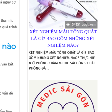
iá nguy cơ
thai nhi.
54151 Lượt xem
a quá trình
XÉT NGHIỆM MÁU TỔNG QUÁT
LÀ GÌ? BAO GỒM NHỮNG XÉT
n nào
NGHIỆM NÀO?
XÉT NGHIỆM MÁU TỔNG QUÁT LÀ GÌ? BAO
GỒM NHỮNG XÉT NGHIỆM NÀO? THỰC HIỆ
N Ở PHÒNG KHÁM MEDIC SÀI GÒN 97 HẢI
a vào kết
PHÒNG ĐÀ ...
c vấn đề
iểm liên