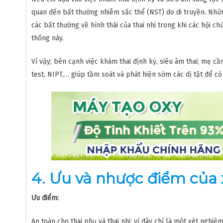
quan đến bất thường nhiễm sắc thể (NST) do di truyền. Nhữ
các bất thường về hình thái của thai nhi trong khi các hội 
thống này.
Vì vậy; bên cạnh việc khám thai định kỳ, siêu âm thai; mẹ c
test, NIPT,… giúp tầm soát và phát hiện sớm các dị tật để 
4. Ưu và nhược điểm của
Ưu điểm:
An toán cho thai phụ và thai nhi; vì đây chỉ là một xét nghi