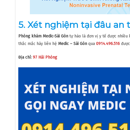
5. Xét nghiệm
tại đâu an t
Phòng khám Medic-Sài Gòn
tự hào là đơn vị y tế được nhiều
thắc mắc hãy liên hệ
Medic – Sài Gòn
qua
0914.496.516
được 
Địa chỉ:
97 Hải Phòng