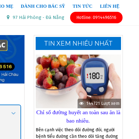
HO MẸ
DÀNH CHO BÁC SỸ
TIN TỨC
LIÊN HỆ
97 Hải Phòng - Đà Nẵng
Hotline: 0914496516
TIN XEM NHIỀU NHẤT
144721 Lượt xem
Chỉ số đường huyết an toàn sau ăn là
bao nhiêu.
Bên cạnh việc theo dõi đường đói, người
bệnh tiểu đường cần theo dõi tăng đường