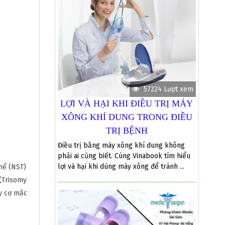
57224 Lượt xem
LỢI VÀ HẠI KHI ĐIỀU TRỊ MÁY
XÔNG KHÍ DUNG TRONG ĐIỀU
TRỊ BỆNH
Điều trị bằng máy xông khí dung không
phải ai cũng biết. Cùng Vinabook tìm hiểu
lợi và hại khi dùng máy xông để tránh ...
hể (NST)
 (Trisomy
uy cơ mắc