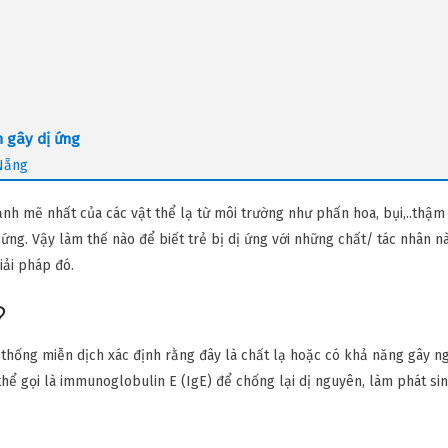
n gây dị ứng
 Nẵng
h mẽ nhất của các vật thể lạ từ môi trường như phấn hoa, bụi,..thậm
ị ứng. Vậy làm thế nào để biết trẻ bị dị ứng với những chất/ tác nhân n
iải pháp đó.
?
ệ thống miễn dịch xác định rằng đây là chất lạ hoặc có khả năng gây n
thể gọi là immunoglobulin E (IgE) để chống lại dị nguyên, làm phát sin