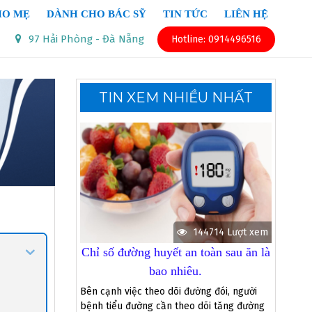
HO MẸ
DÀNH CHO BÁC SỸ
TIN TỨC
LIÊN HỆ
97 Hải Phòng - Đà Nẵng
Hotline: 0914496516
TIN XEM NHIỀU NHẤT
144714 Lượt xem
Chỉ số đường huyết an toàn sau ăn là
bao nhiêu.
Bên cạnh việc theo dõi đường đói, người
bệnh tiểu đường cần theo dõi tăng đường