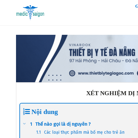
Skip
G
to
content
XÉT NGHIỆM DỊ 
Nội dung
Thế nào gọi là dị nguyên ?
Các loại thực phẩm mà bố mẹ cho trẻ ăn