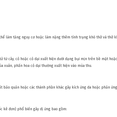
thể làm tăng nguy cơ hoặc làm nặng thêm tình trạng khó thở và thở k
ử từ cây, cỏ hoặc cỏ dại xuất hiện dưới dạng bụi mịn trên bề mặt hoặc
ùa xuân, phấn hoa cỏ dại thường xuất hiện vào mùa thu.
ất bảo quản hoặc các thành phần khác gây kích ứng da hoặc phản ứng
ốc kê đơn) phổ biến gây dị ứng bao gồm: