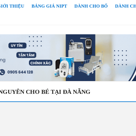
IỚI THIỆU
BẢNG GIÁ NIPT
DÀNH CHO BỐ
DÀNH C
NGUYÊN CHO BÉ TẠI ĐÀ NẴNG