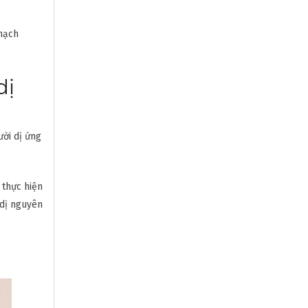
 mạch
dị
ười dị ứng
 thực hiện
 dị nguyên