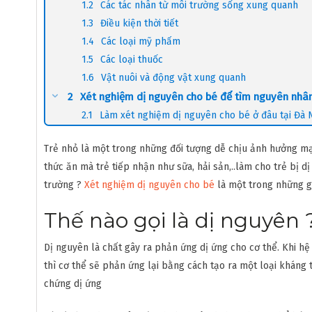
Các tác nhân từ môi trường sống xung quanh
Điều kiện thời tiết
Các loại mỹ phẩm
Các loại thuốc
Vật nuôi và động vật xung quanh
Xét nghiệm dị nguyên cho bé để tìm nguyên nhâ
Làm xét nghiệm dị nguyên cho bé ở đâu tại Đà
Trẻ nhỏ là một trong những đối tượng dễ chịu ảnh hưởng mạn
thức ăn mà trẻ tiếp nhận như sữa, hải sản,..làm cho trẻ bị d
trường ?
Xét nghiệm dị nguyên cho bé
là một trong những g
Thế nào gọi là dị nguyên 
Dị nguyên là chất gây ra phản ứng dị ứng cho cơ thể. Khi h
thì cơ thể sẽ phản ứng lại bằng cách tạo ra một loại kháng 
chứng dị ứng