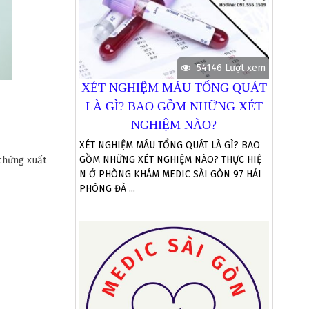
54146 Lượt xem
XÉT NGHIỆM MÁU TỔNG QUÁT
LÀ GÌ? BAO GỒM NHỮNG XÉT
NGHIỆM NÀO?
XÉT NGHIỆM MÁU TỔNG QUÁT LÀ GÌ? BAO
GỒM NHỮNG XÉT NGHIỆM NÀO? THỰC HIỆ
 chứng xuất
N Ở PHÒNG KHÁM MEDIC SÀI GÒN 97 HẢI
PHÒNG ĐÀ ...